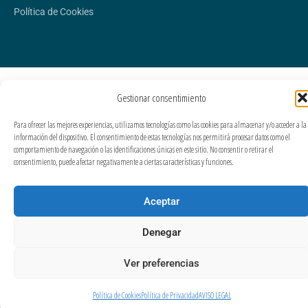
Política de Cookies
Gestionar consentimiento
Para ofrecer las mejores experiencias, utilizamos tecnologías como las cookies para almacenar y/o acceder a la
información del dispositivo. El consentimiento de estas tecnologías nos permitirá procesar datos como el
comportamiento de navegación o las identificaciones únicas en este sitio. No consentir o retirar el
consentimiento, puede afectar negativamente a ciertas características y funciones.
Aceptar
Denegar
Ver preferencias
Política de Cookies
Política de Privacidad
AVISO LEGAL