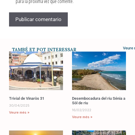
para la próxima vez que comente.
Veure
TAMBÉ ET POT INTERESSAR
Trivial de Vinaròs 31
Desembocadura del riu Sénia a
Sòl de riu
30/04/2025
16/02/2022
Veure més »
Veure més »