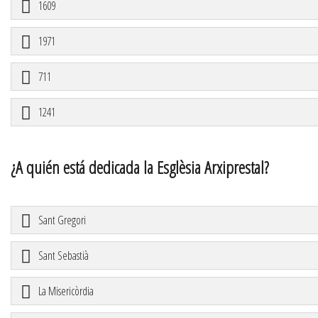
1609
1971
711
1241
¿A quién está dedicada la Esglèsia Arxiprestal?
Sant Gregori
Sant Sebastià
La Misericòrdia