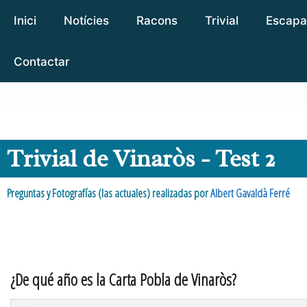
Inici
Notícies
Racons
Trivial
Escapa
Contactar
Trivial de Vinaròs - Test 2
Preguntas y Fotografías (las actuales) realizadas por
Albert Gavaldà Ferré
¿De qué año es la Carta Pobla de Vinaròs?