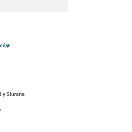
 més
i y Siurana
»