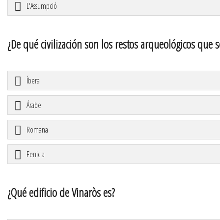
L'Assumpció
¿De qué civilización son los restos arqueológicos que 
Íbera
Árabe
Romana
Fenicia
¿Qué edificio de Vinaròs es?