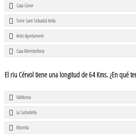
Casa Giner
Torre Sant Sebastià Vella
Antic Ajuntament
Casa Membrillera
El riu Cérvol tiene una longitud de 64 Kms. ¿En qué t
Vallibona
La Salzadella
Morella