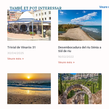
Veure
TAMBÉ ET POT INTERESSAR
Trivial de Vinaròs 31
Desembocadura del riu Sénia a
Sòl de riu
30/04/2025
16/02/2022
Veure més »
Veure més »