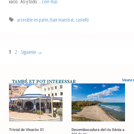
vacío. Así y todo …
Leer más
accesible en parte
,
baix maestrat
,
castelló
1
2
Siguiente
→
Veure
TAMBÉ ET POT INTERESSAR
Trivial de Vinaròs 31
Desembocadura del riu Sénia a